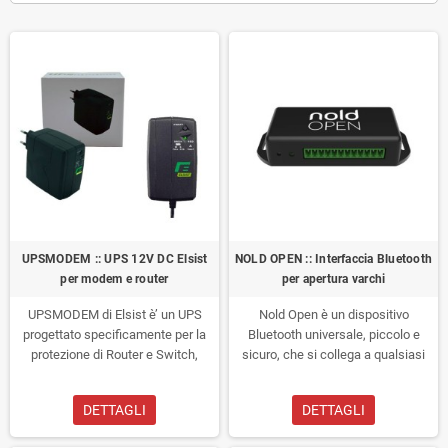
UPSMODEM :: UPS 12V DC Elsist
NOLD OPEN :: Interfaccia Bluetooth
per modem e router
per apertura varchi
UPSMODEM di Elsist è’ un UPS
Nold Open è un dispositivo
progettato specificamente per la
Bluetooth universale, piccolo e
protezione di Router e Switch,
sicuro, che si collega a qualsiasi
Amplificatori di segnale e ripetitori,
tipo di serratura elettronica.
Nold
Access point, sistemi di sicurezza,
Open Il portachiavi nel vostro
DETTAGLI
DETTAGLI
modem, decoder e molti altri
smartphone.
dispositivi a 12V DC.