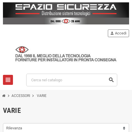
person
Accedi
view_headline
search
chevron_right
chevron_right
ACCESSORI
VARIE
VARIE
Rilevanza