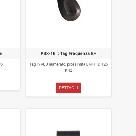
e
PBX-1E :: Tag Frequenza EH
85
Tag in ABS numerato, prossimità EM+HID 125
KHz
DETTAGLI