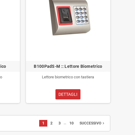
rico
B100PadS-M :: Lettore Biometrico
no
Lettore biometrico con tastiera
DETTAGLI
…
1
2
3
10
navigate_next
SUCCESSIVO