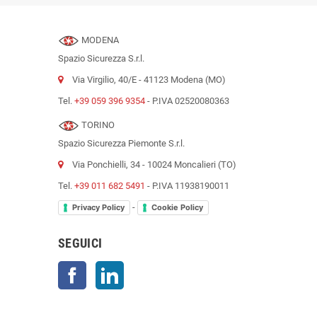
MODENA
Spazio Sicurezza S.r.l.
Via Virgilio, 40/E - 41123 Modena (MO)
Tel.
+39 059 396 9354
- P.IVA 02520080363
TORINO
Spazio Sicurezza Piemonte S.r.l.
Via Ponchielli, 34 - 10024 Moncalieri (TO)
Tel.
+39 011 682 5491
- P.IVA 11938190011
-
Privacy Policy
Cookie Policy
SEGUICI
Facebook
LinkedIn