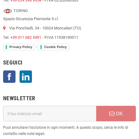
Tel.
+39 059 396 9354
- P.IVA 02520080363
TORINO
Spazio Sicurezza Piemonte S.r.l.
Via Ponchielli, 34 - 10024 Moncalieri (TO)
Tel.
+39 011 682 5491
- P.IVA 11938190011
-
Privacy Policy
Cookie Policy
SEGUICI
Facebook
LinkedIn
NEWSLETTER
OK
Puoi annullare l'iscrizione in ogni momenti. A questo scopo, cerca le info di
contatto nelle note legali.