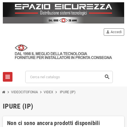
person
Accedi
view_headline
search
chevron_right
chevron_right
chevron_right
VIDEOCITOFONIA
VIDEX
IPURE (IP)
IPURE (IP)
Non ci sono ancora prodotti disponibili