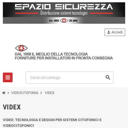
person
Accedi
view_headline
search
chevron_right
chevron_right
VIDEOCITOFONIA
VIDEX
VIDEX
VIDEX: TECNOLOGIA E DESIGN PER SISTEMI CITOFONICI E
VIDEOCITOFONICI