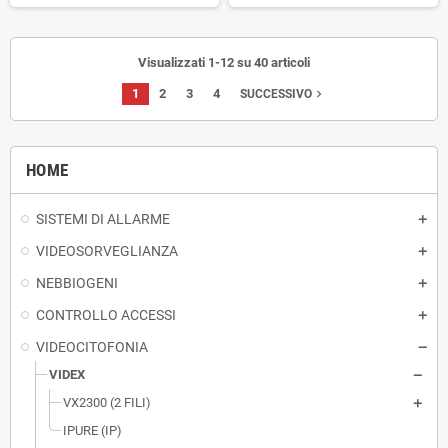
Visualizzati 1-12 su 40 articoli
1
2
3
4
navigate_next
SUCCESSIVO
HOME
SISTEMI DI ALLARME
VIDEOSORVEGLIANZA
NEBBIOGENI
CONTROLLO ACCESSI
VIDEOCITOFONIA
VIDEX
VX2300 (2 FILI)
IPURE (IP)