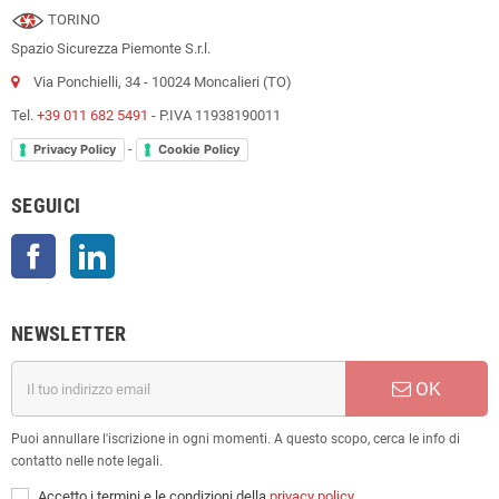
TORINO
Spazio Sicurezza Piemonte S.r.l.
Via Ponchielli, 34 - 10024 Moncalieri (TO)
Tel.
+39 011 682 5491
- P.IVA 11938190011
-
Privacy Policy
Cookie Policy
SEGUICI
Facebook
LinkedIn
NEWSLETTER
OK
Puoi annullare l'iscrizione in ogni momenti. A questo scopo, cerca le info di
contatto nelle note legali.
Accetto i termini e le condizioni della
privacy policy
.