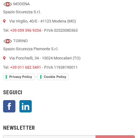
MODENA
Spazio Sicurezza S.r.l.
Via Virgilio, 40/E - 41123 Modena (MO)
Tel.
+39 059 396 9354
- P.IVA 02520080363
TORINO
Spazio Sicurezza Piemonte S.r.l.
Via Ponchielli, 34 - 10024 Moncalieri (TO)
Tel.
+39 011 682 5491
- P.IVA 11938190011
-
Privacy Policy
Cookie Policy
SEGUICI
Facebook
LinkedIn
NEWSLETTER