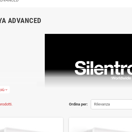
YA ADVANCED
più
expand_more
rodotti.
Ordina per:
Rilevanza