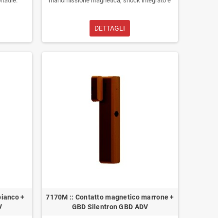
tatile.
manomissione magnetica, shock integrato e
due ingressi in morsettiera programmabili.
DETTAGLI
bianco +
7170M :: Contatto magnetico marrone +
V
GBD Silentron GBD ADV