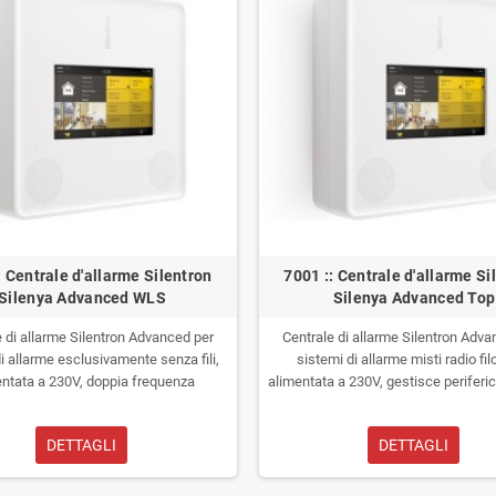
: Centrale d'allarme Silentron
7001 :: Centrale d'allarme Si
Silenya Advanced WLS
Silenya Advanced Top
e di allarme Silentron Advanced per
Centrale di allarme Silentron Adva
i allarme esclusivamente senza fili,
sistemi di allarme misti radio fi
entata a 230V, doppia frequenza
alimentata a 230V, gestisce periferic
zionale. WiFi integrato, GSM o 4G
doppia frequenza bidirezionale e/o p
e. Gestibile attraverso Smartphone
filo e BUS. Correttamente integr
DETTAGLI
DETTAGLI
 tablet e PC.
Telegestione totale
l'interfaccia BUS (opzionale), con
ell'impianto per l'installatore.
gestione di tutte le periferiche Si
costruite negli ultimi 25 anni, offrend