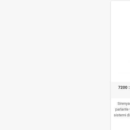
7200 :
Sirenya
parlante 
sistemi d