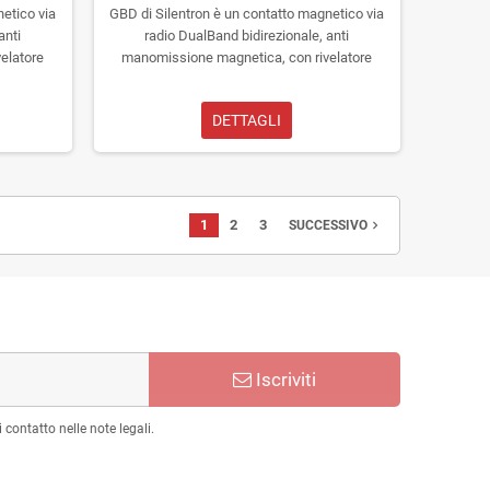
netico via
GBD di Silentron è un contatto magnetico via
anti
radio DualBand bidirezionale, anti
elatore
manomissione magnetica, con rivelatore
rottura vetri GBD
DETTAGLI
1
2
3
navigate_next
SUCCESSIVO
Iscriviti
 contatto nelle note legali.