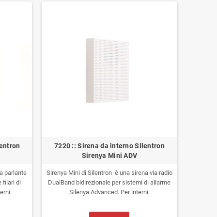
portunità di
di un sistema di allarme Silentron ibrido (radio,
aguardando
filo e BUS), in doppia frequenza bidirezionale.
 sistema di
WiFi integrato, GSM o 4G opzionale. Gestibile
GSM o 4G
attraverso Smartphone (APP), tablet e PC.
martphone
Telegestione totale dell'impianto per
totale
l'installatore.
e.
lentron
7220 :: Sirena da interno Silentron
Sirenya Mini ADV
na parlante
Sirenya Mini di Silentron è una sirena via radio
filari di
DualBand bidirezionale per sistemi di allarme
erni.
Silenya Advanced. Per interni.