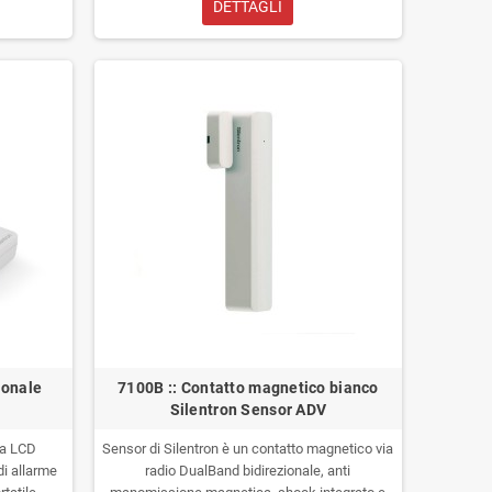
DETTAGLI
ionale
7100B :: Contatto magnetico bianco
Silentron Sensor ADV
ra LCD
Sensor di Silentron è un contatto magnetico via
di allarme
radio DualBand bidirezionale, anti