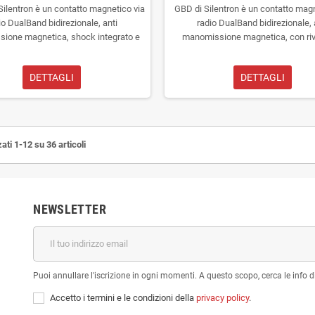
Silentron è un contatto magnetico via
GBD di Silentron è un contatto mag
io DualBand bidirezionale, anti
radio DualBand bidirezionale, 
ione magnetica, shock integrato e
manomissione magnetica, con riv
ressi in morsettiera programmabili.
rottura vetri GBD
DETTAGLI
DETTAGLI
ati 1-12 su 36 articoli
NEWSLETTER
Puoi annullare l'iscrizione in ogni momenti. A questo scopo, cerca le info di
Accetto i termini e le condizioni della
privacy policy
.