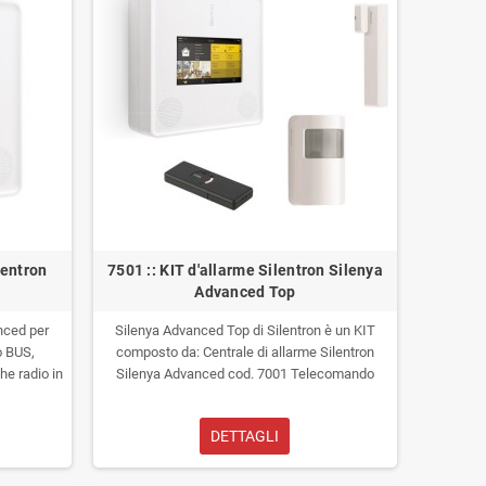
lentron
7501 :: KIT d'allarme Silentron Silenya
Advanced Top
nced per
Silenya Advanced Top di Silentron è un KIT
lo BUS,
composto da:
Centrale di allarme Silentron
he radio in
Silenya Advanced cod. 7001
Telecomando
eriferiche
Silentron PCK 3 cod. 7041
Contatto magnetico
ata con
bianco Silentron Sensor ADV cod. 7100B
DETTAGLI
sente la
Volumetrico ad Infrossi Silentron Pir ADV cod.
lentron
7130
La centrale Silentron contenuta nel kit
o all'utente
(alimentata a 230V), consente la realizzazione