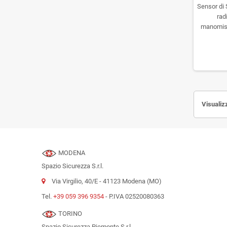
Sensor di 
rad
manomiss
due ing
Visualizz
MODENA
Spazio Sicurezza S.r.l.
Via Virgilio, 40/E - 41123 Modena (MO)
Tel.
+39 059 396 9354
- P.IVA 02520080363
TORINO
Spazio Sicurezza Piemonte S.r.l.