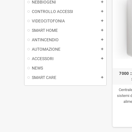
NEBBIOGENI
CONTROLLO ACCESSI
VIDEOCITOFONIA
SMART HOME
ANTINCENDIO
AUTOMAZIONE
ACCESSORI
NEWS
7000 :
SMART CARE
Central
sistemi d
alim
bidire
opzional
(APP),
d