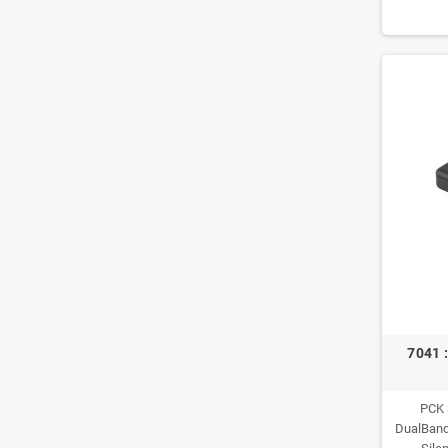
7041 
PCK 
DualBand 