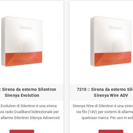
che ha già un impianto Silentron, l'op
cambiare soltanto la centrale, salv
quindi le periferiche, ed ottenere un
allarme moderno.
WiFi integrato, 
opzionale. Gestibile attraverso S
(APP), tablet e PC.
Telegestione 
dell'impianto per l'installator
: Sirena da esterno Silentron
7210 :: Sirena da esterno Si
Sirenya Evolution
Sirenya Wire ADV
 Evolution di Silentron è una sirena
Sirenya Wire di Silentron è una sire
via radio DualBand bidirezionale per
via filo (14V) per sistemi di allarme 
i allarme Silentron Silenya Advanced.
qualsiasi marca. Per uso in est
Per esterni.