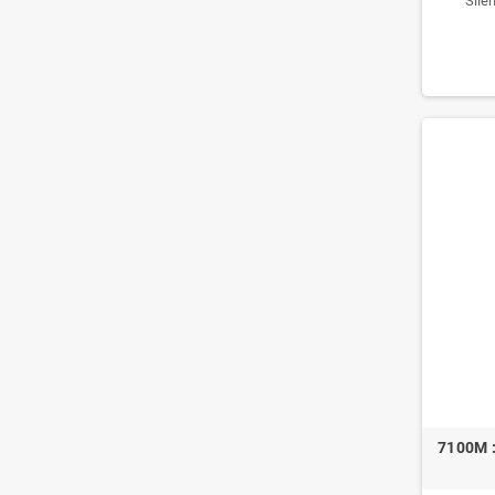
Sile
7100M :