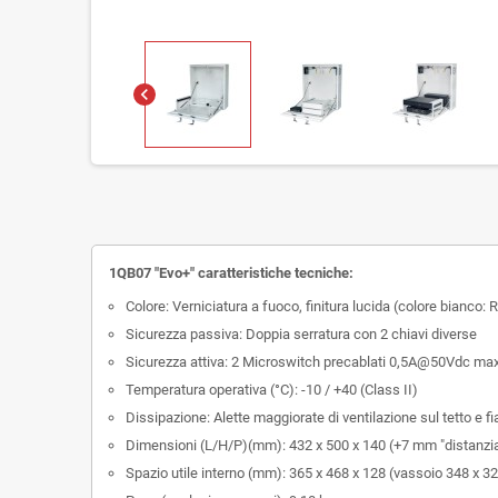
chevron_left
1QB07 "Evo+" caratteristiche tecniche:
Colore: Verniciatura a fuoco, finitura lucida (colore bianco:
Sicurezza passiva: Doppia serratura con 2 chiavi diverse
Sicurezza attiva: 2 Microswitch precablati 0,5A@50Vdc max
Temperatura operativa (°C): -10 / +40 (Class II)
Dissipazione: Alette maggiorate di ventilazione sul tetto e fi
Dimensioni (L/H/P)(mm): 432 x 500 x 140 (+7 mm "distanzia
Spazio utile interno (mm): 365 x 468 x 128 (vassoio 348 x 32