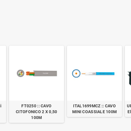
i
FT0250 :: CAVO
ITAL1699MCZ :: CAVO
U
CITOFONICO 2 X 0,50
MINI COASSIALE 100M
E
100M