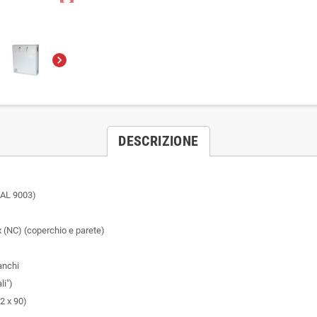
chevron_right
DESCRIZIONE
 RAL 9003)
 (NC) (coperchio e parete)
anchi
li")
2 x 90)