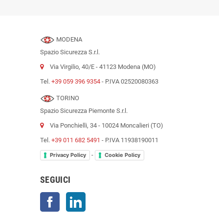
MODENA
Spazio Sicurezza S.r.l.
Via Virgilio, 40/E - 41123 Modena (MO)
Tel.
+39 059 396 9354
- P.IVA 02520080363
TORINO
Spazio Sicurezza Piemonte S.r.l.
Via Ponchielli, 34 - 10024 Moncalieri (TO)
Tel.
+39 011 682 5491
- P.IVA 11938190011
-
Privacy Policy
Cookie Policy
SEGUICI
Facebook
LinkedIn