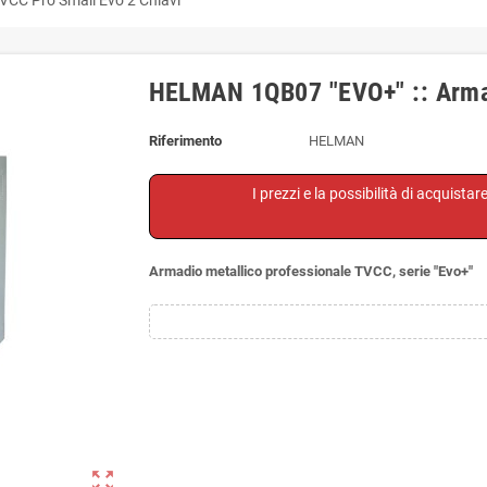
HELMAN 1QB07 "EVO+" :: Arma
Riferimento
HELMAN
I prezzi e la possibilità di acquistar
Armadio metallico professionale TVCC, serie "Evo+"
zoom_out_map