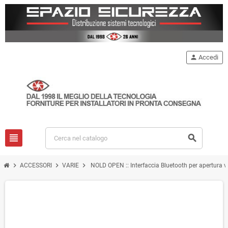
person
Accedi
view_headline
search
chevron_right
chevron_right
chevron_right
ACCESSORI
VARIE
NOLD OPEN :: Interfaccia Bluetooth per apertura v