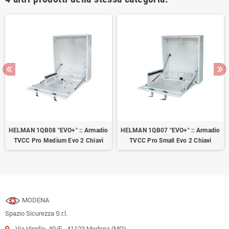
HELMAN 1QB08 "EVO+" :: Armadio
HELMAN 1QB07 "EVO+" :: Armadio
TVCC Pro Medium Evo 2 Chiavi
TVCC Pro Small Evo 2 Chiavi
MODENA
Spazio Sicurezza S.r.l.
Via Virgilio, 40/E - 41123 Modena (MO)