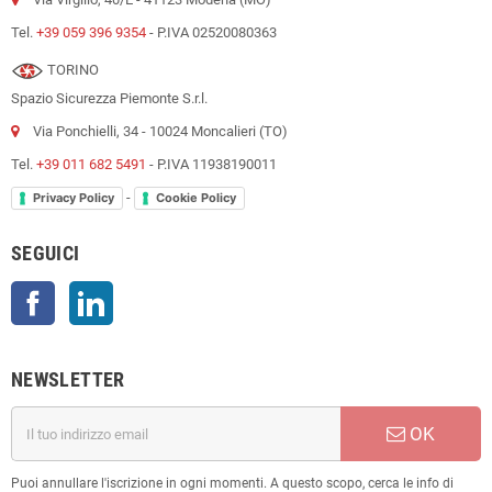
Tel.
+39 059 396 9354
- P.IVA 02520080363
TORINO
Spazio Sicurezza Piemonte S.r.l.
Via Ponchielli, 34 - 10024 Moncalieri (TO)
Tel.
+39 011 682 5491
- P.IVA 11938190011
-
Privacy Policy
Cookie Policy
SEGUICI
Facebook
LinkedIn
NEWSLETTER
OK
Puoi annullare l'iscrizione in ogni momenti. A questo scopo, cerca le info di