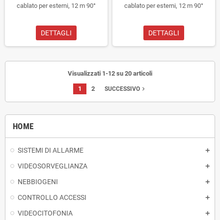
cablato per esterni, 12 m 90°
cablato per esterni, 12 m 90°
DETTAGLI
DETTAGLI
Visualizzati 1-12 su 20 articoli
1
2
navigate_next
SUCCESSIVO
HOME
SISTEMI DI ALLARME
VIDEOSORVEGLIANZA
NEBBIOGENI
CONTROLLO ACCESSI
VIDEOCITOFONIA