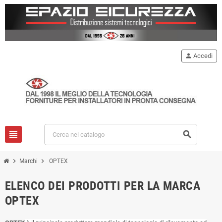
person
Accedi
view_headline
search
chevron_right
chevron_right
Marchi
OPTEX
ELENCO DEI PRODOTTI PER LA MARCA
OPTEX