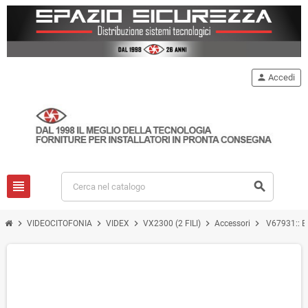
person
Accedi
view_headline
search
chevron_right
chevron_right
chevron_right
chevron_right
chevron_right
VIDEOCITOFONIA
VIDEX
VX2300 (2 FILI)
Accessori
V67931:: Ba