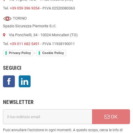
Tel.
+39 059 396 9354
- P.IVA 02520080363
TORINO
Spazio Sicurezza Piemonte S.r.l.
Via Ponchielli, 34 - 10024 Moncalieri (TO)
Tel.
+39 011 682 5491
- P.IVA 11938190011
-
Privacy Policy
Cookie Policy
SEGUICI
Facebook
LinkedIn
NEWSLETTER
OK
Puoi annullare l'iscrizione in ogni momenti. A questo scopo, cerca le info di