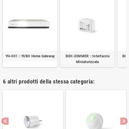
YH-001 :: YUBII Home Gateway
BIDI-DIMMER :: Interfaccia
BID
Miniaturizzata
M
6 altri prodotti della stessa categoria: