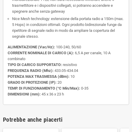
trasmettitore e i dispositivi collegati, si potranno accendere e
spegnere anche senza gateway
Nice Mesh technology:
estensione della portata radio a 150m (max.
5 Hops) in condizioni ottimali. Ogni prodotto bidirezionale funge da
ripetitore di segnale radio in modo da ampliare la copertura del
segnale stesso.
ALIMENTAZIONE (Vac/Hz):
100-240, 50/60
CORRENTE NOMINALE DI CARICO (A):
6,5 A per canale, 10 A
combinato
TIPO DI CARICO SUPPORTATO:
resistivo
FREQUENZA RADIO (Mhz):
433.05-434.04
POTENZA MAX TRASMESSA (dBm):
10
GRADO DI PROTEZIONE (IP):
20
TEMP. DI FUNZIONAMENTO (°C Min/Max):
0-35
DIMENSIONI (mm):
45 x 36 x 23 h
Potrebbe anche piacerti