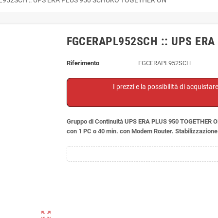
FGCERAPL952SCH :: UPS ERA
Riferimento
FGCERAPL952SCH
I prezzi e la possibilità di acquistar
Gruppo di Continuità UPS ERA PLUS 950 TOGETHER ON,
con 1 PC o 40 min. con Modem Router. Stabilizzazion
zoom_out_map