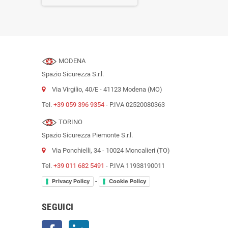
MODENA
Spazio Sicurezza S.r.l.
Via Virgilio, 40/E - 41123 Modena (MO)
Tel.
+39 059 396 9354
- P.IVA 02520080363
TORINO
Spazio Sicurezza Piemonte S.r.l.
Via Ponchielli, 34 - 10024 Moncalieri (TO)
Tel.
+39 011 682 5491
- P.IVA 11938190011
-
Privacy Policy
Cookie Policy
SEGUICI
Facebook
LinkedIn