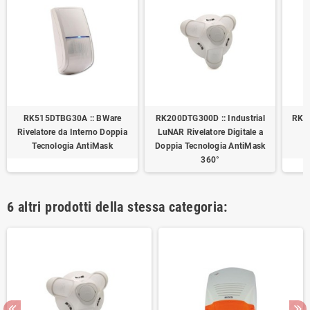
RK515DTBG30A :: BWare
RK200DTG300D :: Industrial
RK3
Rivelatore da Interno Doppia
LuNAR Rivelatore Digitale a
e
Tecnologia AntiMask
Doppia Tecnologia AntiMask
360°
6 altri prodotti della stessa categoria: