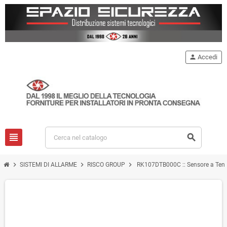
person
Accedi
view_headline
search
chevron_right
chevron_right
chevron_right
SISTEMI DI ALLARME
RISCO GROUP
RK107DTB000C :: Sensore a Ten