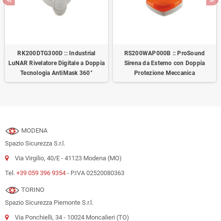
RK200DTG300D :: Industrial
RS200WAP000B :: ProSound
LuNAR Rivelatore Digitale a Doppia
Sirena da Esterno con Doppia
Tecnologia AntiMask 360°
Protezione Meccanica
MODENA
Spazio Sicurezza S.r.l.
Via Virgilio, 40/E - 41123 Modena (MO)
Tel.
+39 059 396 9354
- P.IVA 02520080363
TORINO
Spazio Sicurezza Piemonte S.r.l.
Via Ponchielli, 34 - 10024 Moncalieri (TO)