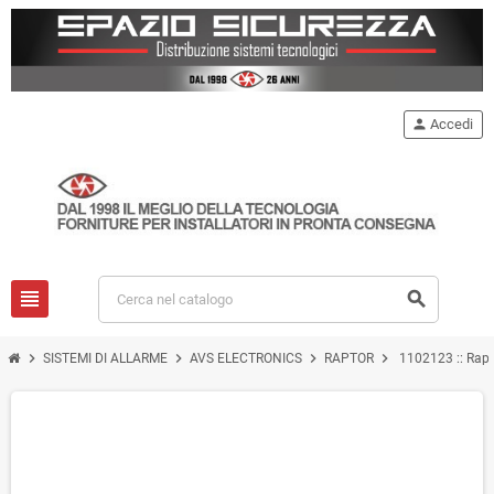
person
Accedi
view_headline
search
chevron_right
chevron_right
chevron_right
chevron_right
SISTEMI DI ALLARME
AVS ELECTRONICS
RAPTOR
1102123 :: Rap