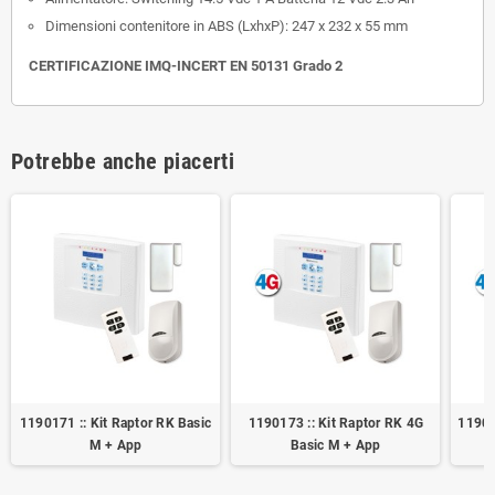
Dimensioni contenitore in ABS (LxhxP): 247 x 232 x 55 mm
CERTIFICAZIONE IMQ-INCERT EN 50131 Grado 2
Potrebbe anche piacerti
1190171 :: Kit Raptor RK Basic
1190173 :: Kit Raptor RK 4G
11901
M + App
Basic M + App