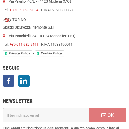
Via Virgilio, 40/E - 41123 Modena (MO)
Tel.
+39 059 396 9354
- P.IVA 02520080363
TORINO
Spazio Sicurezza Piemonte S.r.l.
Via Ponchielli, 34 - 10024 Moncalieri (TO)
Tel.
+39 011 682 5491
- P.IVA 11938190011
-
Privacy Policy
Cookie Policy
SEGUICI
Facebook
LinkedIn
NEWSLETTER
OK
Puoi annullare l'iscrizione in ogni momenti. A questo scopo, cerca le info di