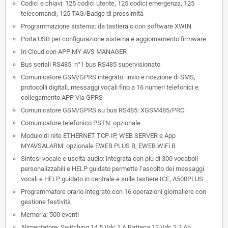
Codici e chiavi: 125 codici utente, 125 codici emergenza, 125
telecomandi, 125 TAG/Badge di prossimità
Programmazione sistema: da tastiera o con software XWIN
Porta USB per configurazione sistema e aggiornamento firmware
In Cloud con APP MY AVS MANAGER
Bus seriali RS485: n°1 bus RS485 supervisionato
Comunicatore GSM/GPRS integrato: invio e ricezione di SMS,
protocolli digitali, messaggi vocali fino a 16 numeri telefonici e
collegamento APP Via GPRS
Comunicatore GSM/GPRS su bus RS485: XGSM485/PRO
Comunicatore telefonico PSTN: opzionale
Modulo di rete ETHERNET TCP-IP, WEB SERVER e App
MYAVSALARM: opzionale EWEB PLUS B, EWEB WiFi B
Sintesi vocale e uscita audio: integrata con più di 300 vocaboli
personalizzabili e HELP guidato permette l’ascolto dei messaggi
vocali e HELP guidato in centrale e sulle tastiere ICE, A500PLUS
Programmatore orario integrato con 16 operazioni giornaliere con
gestione festività
Memoria: 500 eventi
Alimentatore: Switching 14.5 Vdc 1 A Batteria 12 Vdc 2.3 Ah