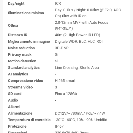
Day/night
ICR
Day: 0.1lux / Night: 0.03lux (@F2.0, AGC
Illuminazione minima
On) 0lux with IR on
2.8-12mm MVF with Auto Focus
Ottica
(94°-35.7°)
Distanza IR
40m (2 High Power IR LED)
Miglioramento immagine
Digitale WDR, BLC, HLC, ROI
Noise reduction
3D-DNR
Privacy mask
Si
Motion detection
Si
Standard analytics
Line Crossing, Sterile Area
AI analytics
-
Compressione video
H.265 smart
Streams video
3
SD card
Fino a 128Gb
Audio
-
Allarmi
-
Alimentazione
DC12V/~780mA / PoE/~7.4W
Temperatura di esercizio
-30°C~60°C, 10%~90% Umidità
Protezione
IP 67
Dimensioni
220.8x79.4x81.2mm