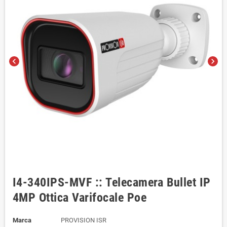
chevron_left
chevron_right
I4-340IPS-MVF :: Telecamera Bullet IP
4MP Ottica Varifocale Poe
Marca
PROVISION ISR