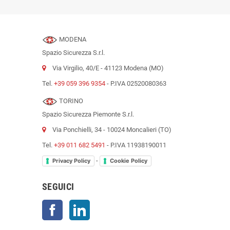
MODENA
Spazio Sicurezza S.r.l.
Via Virgilio, 40/E - 41123 Modena (MO)
Tel.
+39 059 396 9354
- P.IVA 02520080363
TORINO
Spazio Sicurezza Piemonte S.r.l.
Via Ponchielli, 34 - 10024 Moncalieri (TO)
Tel.
+39 011 682 5491
- P.IVA 11938190011
-
Privacy Policy
Cookie Policy
SEGUICI
Facebook
LinkedIn