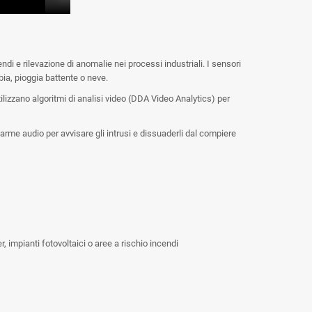
di e rilevazione di anomalie nei processi industriali. I sensori
ia, pioggia battente o neve.
izzano algoritmi di analisi video (DDA Video Analytics) per
rme audio per avvisare gli intrusi e dissuaderli dal compiere
r, impianti fotovoltaici o aree a rischio incendi