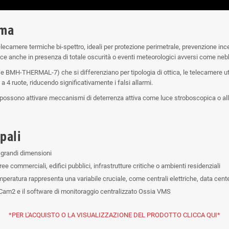
ema
lecamere termiche bi-spettro, ideali per protezione perimetrale, prevenzione incen
ce anche in presenza di totale oscurità o eventi meteorologici avversi come nebb
 BMH-THERMAL-7) che si differenziano per tipologia di ottica, le telecamere util
i a 4 ruote, riducendo significativamente i falsi allarmi.
i possono attivare meccanismi di deterrenza attiva come luce stroboscopica o alla
pali
 grandi dimensioni
ree commerciali, edifici pubblici, infrastrutture critiche o ambienti residenziali
temperatura rappresenta una variabile cruciale, come centrali elettriche, data cente
 Cam2 e il software di monitoraggio centralizzato Ossia VMS
*PER L'ACQUISTO O LA VISUALIZZAZIONE DEL PRODOTTO CLICCA QUI*