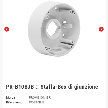
chevron_left
chevron_right
PR-B10BJB :: Staffa-Box di giunzione
Marca
PROVISION ISR
Riferimento
PR-B10BJB