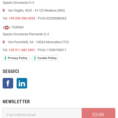
Spazio Sicurezza S.r.l.
Via Virgilio, 40/E - 41123 Modena (MO)
Tel.
+39 059 396 9354
- P.IVA 02520080363
TORINO
Spazio Sicurezza Piemonte S.r.l.
Via Ponchielli, 34 - 10024 Moncalieri (TO)
Tel.
+39 011 682 5491
- P.IVA 11938190011
-
Privacy Policy
Cookie Policy
SEGUICI
Facebook
LinkedIn
NEWSLETTER
OK