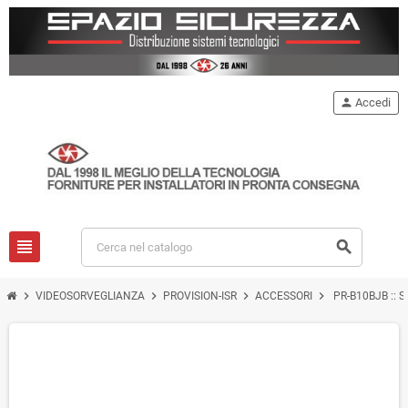
person
Accedi
view_headline
search
chevron_right
chevron_right
chevron_right
chevron_right
VIDEOSORVEGLIANZA
PROVISION-ISR
ACCESSORI
PR-B10BJB :: S